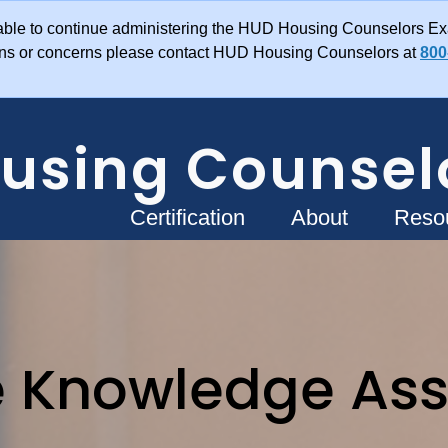
unable to continue administering the HUD Housing Counselors Ex
ons or concerns please contact HUD Housing Counselors at
800
using Counsel
Main navigation
Certification
About
Reso
e Knowledge As