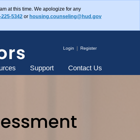
am at this time. We apologize for any
-225-5342
or
housing.counseling@hud.gov
ors
Login
|
Register
urces
Support
Contact Us
sessment