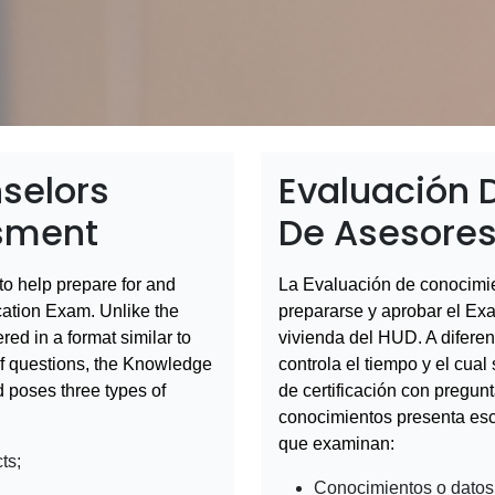
selors
Evaluación 
sment
De Asesores
o help prepare for and
La Evaluación de conocimie
ation Exam. Unlike the
prepararse y aprobar el Ex
ed in a format similar to
vivienda del HUD. A diferen
 of questions, the Knowledge
controla el tiempo y el cual
 poses three types of
de certificación con pregun
conocimientos presenta esce
que examinan:
ts;
Conocimientos o datos