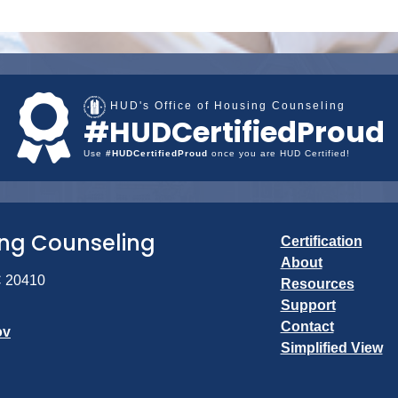
HUD's Office of Housing Counseling
#HUDCertifiedProud
Use
#HUDCertifiedProud
once you are HUD Certified!
ing Counseling
Certification
About
C 20410
Resources
Support
Contact
ov
Simplified View