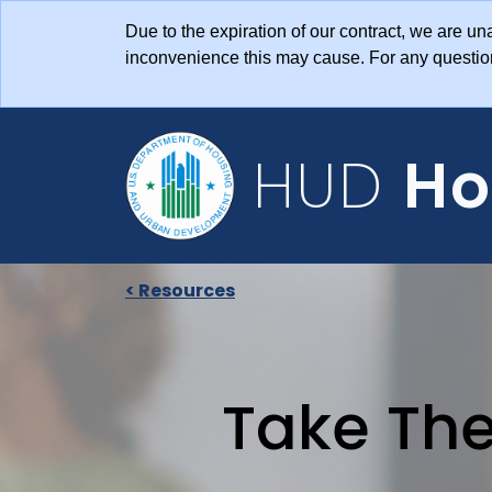
Skip to main content
Due to the expiration of our contract, we are 
inconvenience this may cause. For any questi
HUD
Ho
< Resources
Take Th